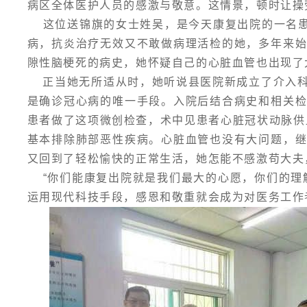
病区全体医护人员的感激与敬意。这情景，顿时让操
这位送锦旗的女士姓吴，是今天康复出院的一名患者
病，抗炎治疗无效又不敢做病理活检的她，多年来
隙性脑梗死的病史，她怀疑自己的心脏血管也出现了
正当她无所适从时，她听说县医院新成立了介入科
是确诊冠心病的唯一手段。入院后结合病史和相关
患者做了这项微创检查，术中见患者心脏冠状动脉供
基本排除肺部恶性疾病。心脏血管也没有大问题，
又回到了轻松愉快的正常生活，她怎能不感激苟大夫
“你们能康复出院就是我们最大的心愿，你们的理
运用现代科技手段，感恩和敬重就会成为对医务工作