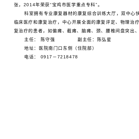
张，2014年荣获“宝鸡市医学重点专科”。
科室拥有专业康复器材的康复综合训练大厅，双中心快慢
临床医疗和康复治疗，中心开展全面的康复评定、物理治
复治疗的患者，如偏瘫、截瘫、脑瘫、颈、腰椎间盘突出
主任： 陈守强 副主任：陈弘星
地址：医院南门口东侧（住院部）
电话： 0917－7218478