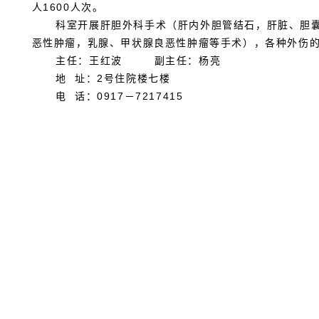
人1600人次。
科室开展肝胆外科手术（肝内外胆管结石，肝脏、胆囊、
恶性肿瘤，乳腺、甲状腺良恶性肿瘤等手术），各种外伤
主任：王红波 副主任：杨亮
地 址：2号住院楼七楼
电 话：0917－7217415