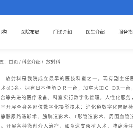
机构
医院布局
门诊介绍
医生介绍
服务指
置：
首页
/
科室介绍
/
放射科
射科是我院成立最早的医技科室之一，现有副主任医师
术员3名。拥有日本佳能ＤＲ一台，加拿大IDC DR一台
一台等先进的医疗设备。科室实行数字化管理，人性化服务
开展全身各部位数字化摄影技术：消化道数字化胃肠检
、静脉尿路造影术、膀胱造影术、T形管造影术、周围血管
术。开展各种微创介入治疗，如食道支架植入术、肺癌灌