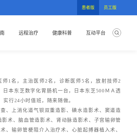
患者版
员工版
南
远程治疗
健康科普
互动平台
1名，主治医师2名，诊断医师5名，放射技师2
，日本东芝数字化胃肠机一台，日本东芝500ＭＡ透
，实行24小时值班，随来随做。
查、上消化道气钡双重造影、碘水造影术、窦道造
造影术、脑血管造影术、肾动脉造影术、子宫输卵管
注术、输卵管梗阻介入治疗术、心脏起搏器植入术、