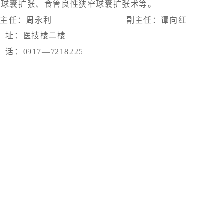
瓣球囊扩张、食管良性狭窄球囊扩张术等。
主任：周永利 副主任：谭向红
址：医技楼二楼
：0917—7218225