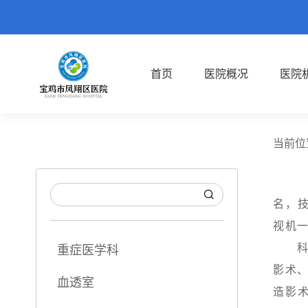
首页
医院概况
医院
当前位
放
名，技
视机
科室
重症医学科
影术
血透室
造影